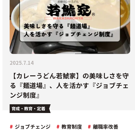
2025.7.14
【カレーうどん若鯱家】の美味しさを守
る『麺道場』、人を活かす『ジョブチェ
ンジ制度』
育成・教育・定着
#
ジョブチェンジ
#
教育制度
#
離職率改善